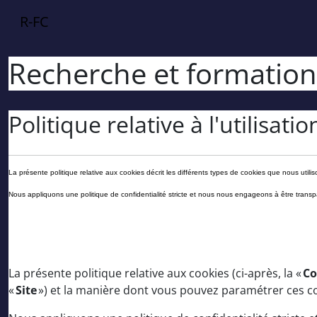
Passer au contenu principal
R-FC
Recherche et formation
Politique relative à l'utilisati
La présente politique relative aux cookies décrit les différents types de cookies que nous utilis
Nous appliquons une politique de confidentialité stricte et nous nous engageons à être transpa
La présente politique relative aux cookies (ci-après, la «
Co
«
Site
») et la manière dont vous pouvez paramétrer ces c