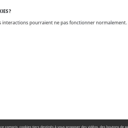
KIES ?
es interactions pourraient ne pas fonctionner normalement
 ce compris, cookies tiers destinés à vous proposer des vidéos, des boutons de 